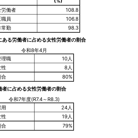
(%)
全労働者
108.8
正職員
106.8
非常勤
98.3
にある労働者に占める女性労働者の割合
令和8年4月
管理職
10人
女性
8人
割合
80%
働者に占める女性労働者の割合
令和7年度(R7.4～R8.3)
採用
24人
女性
19人
割合
79%