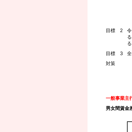
目標 2
令
る
る
目標 3
全
対策
一般事業主
男女間賃金